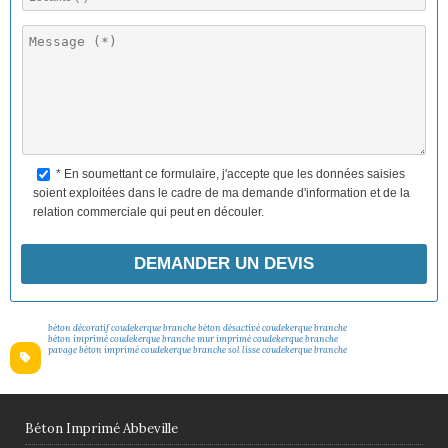
V
e
u
i
l
l
e
* En soumettant ce formulaire, j'accepte que les données saisies
z
soient exploitées dans le cadre de ma demande d'information et de la
l
relation commerciale qui peut en découler.
a
i
s
s
e
béton décoratif coudekerque branche
béton désactivé coudekerque branche
r
béton imprimé coudekerque branche
mur imprimé coudekerque branche
pavage béton imprimé coudekerque branche
sol lisse coudekerque branche
c
e
c
h
Béton Imprimé Abbeville
a